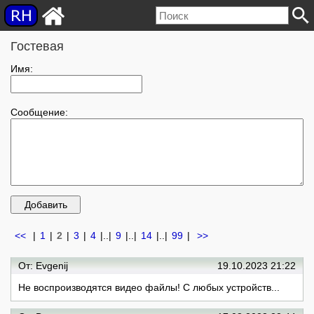
Гостевая
Имя:
Сообщение:
<<
|
1
|
2
|
3
|
4
|..
|
9
|..
|
14
|..
|
99
|
>>
От: Evgenij
19.10.2023 21:22
Не воспроизводятся видео файлы! С любых устройств...