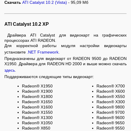
Скачать
ATI Catalyst 10.2 (Vista)
- 95,09 Мб
ATI Catalyst 10.2 XP
Драйвера ATI Catalyst для видеокарт на графических
процессорах ATI RADEON.
Для корректной работы модуля настройки видеокарты
установите
.NET Framework
.
Предназначены для видеокарт от RADEON 9500 до RADEON
X1950. Драйвера для RADEON HD 2000 и выше можно скачать
здесь
.
Поддерживаются следующие типы видеокарт:
Radeon® X1950
Radeon® X700
Radeon® X1900
Radeon® X600
Radeon® X1800
Radeon® X550
Radeon® X1650
Radeon® X300
Radeon® X1600
Radeon® 9800
Radeon® X1550
Radeon® 9700
Radeon® X1300
Radeon® 9600
Radeon® X1050
Radeon® 9650
Radeon® X850
Radeon® 9550