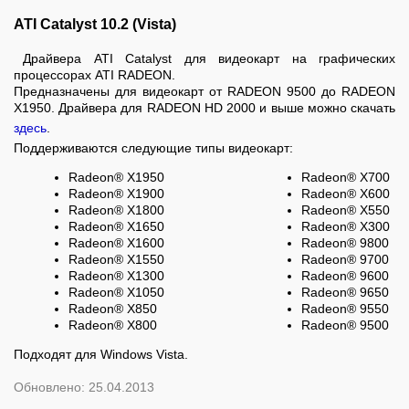
ATI Catalyst 10.2 (Vista)
Драйвера ATI Catalyst для видеокарт на графических
процессорах ATI RADEON.
Предназначены для видеокарт от RADEON 9500 до RADEON
X1950. Драйвера для RADEON HD 2000 и выше можно скачать
здесь
.
Поддерживаются следующие типы видеокарт:
Radeon® X1950
Radeon® X700
Radeon® X1900
Radeon® X600
Radeon® X1800
Radeon® X550
Radeon® X1650
Radeon® X300
Radeon® X1600
Radeon® 9800
Radeon® X1550
Radeon® 9700
Radeon® X1300
Radeon® 9600
Radeon® X1050
Radeon® 9650
Radeon® X850
Radeon® 9550
Radeon® X800
Radeon® 9500
Подходят для Windows Vista.
Обновлено: 25.04.2013